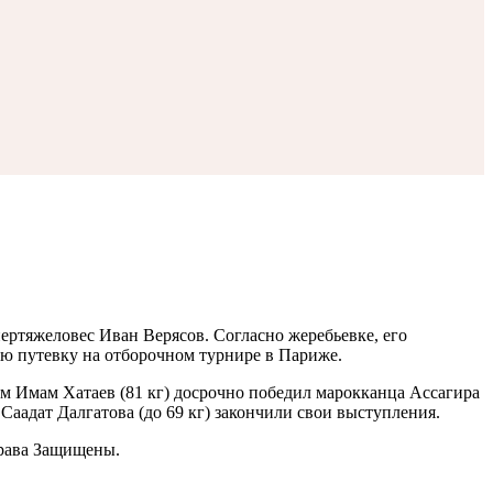
ртяжеловес Иван Верясов. Согласно жеребьевке, его
 путевку на отборочном турнире в Париже.
м Имам Хатаев (81 кг) досрочно победил марокканца Ассагира
Саадат Далгатова (до 69 кг) закончили свои выступления.
рава Защищены.