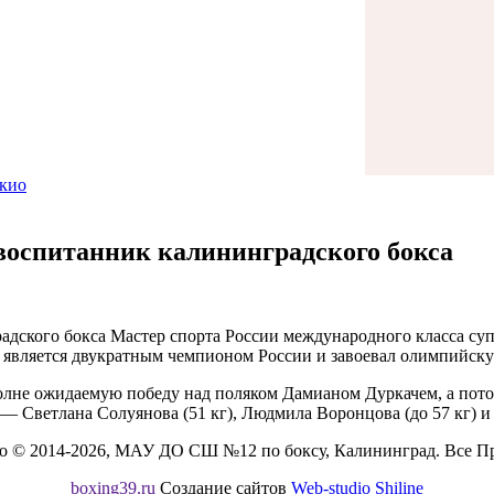
окио
воспитанник калининградского бокса
ского бокса Мастер спорта России международного класса супе
ляется двукратным чемпионом России и завоевал олимпийскую
олне ожидаемую победу над поляком Дамианом Дуркачем, а пото
— Светлана Солуянова (51 кг), Людмила Воронцова (до 57 кг) и 
во © 2014-2026, МАУ ДО СШ №12 по боксу, Калининград. Все П
boxing39.ru
Создание сайтов
Web-studio Shiline