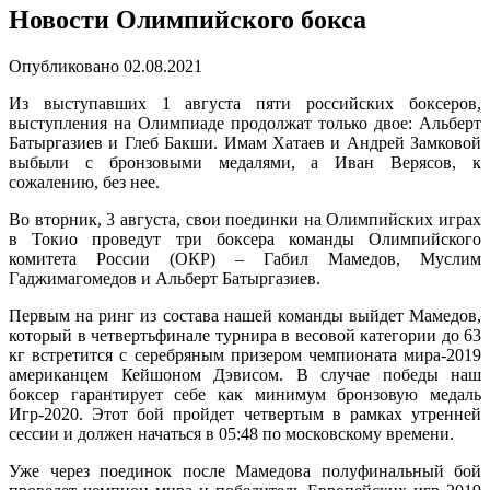
Новости Олимпийского бокса
Опубликовано
02.08.2021
Из выступавших 1 августа пяти российских боксеров,
выступления на Олимпиаде продолжат только двое: Альберт
Батыргазиев и Глеб Бакши. Имам Хатаев и Андрей Замковой
выбыли с бронзовыми медалями, а Иван Верясов, к
сожалению, без нее.
Во вторник, 3 августа, свои поединки на Олимпийских играх
в Токио проведут три боксера команды Олимпийского
комитета России (ОКР) – Габил Мамедов, Муслим
Гаджимагомедов и Альберт Батыргазиев.
Первым на ринг из состава нашей команды выйдет Мамедов,
который в четвертьфинале турнира в весовой категории до 63
кг встретится с серебряным призером чемпионата мира-2019
американцем Кейшоном Дэвисом. В случае победы наш
боксер гарантирует себе как минимум бронзовую медаль
Игр-2020. Этот бой пройдет четвертым в рамках утренней
сессии и должен начаться в 05:48 по московскому времени.
Уже через поединок после Мамедова полуфинальный бой