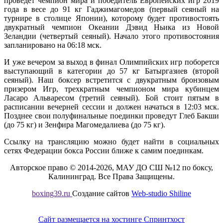
проведет чемпион мира и победитель Европейских игр 2019
года в весе до 91 кг Гаджимагомедов (первый сеяный на
турнире в столице Японии), которому будет противостоять
двукратный чемпион Океании Дэвид Ньика из Новой
Зеландии (четвертый сеяный). Начало этого противостояния
запланировано на 06:18 мск.
И уже вечером за выход в финал Олимпийских игр поборется
выступающий в категории до 57 кг Батыргазиев (второй
сеяный). Наш боксер встретится с двукратным бронзовым
призером Игр, трехкратным чемпионом мира кубинцем
Ласаро Альваресом (третий сеяный). Бой стоит пятым в
расписании вечерней сессии и должен начаться в 12:03 мск.
Позднее свои полуфинальные поединки проведут Глеб Бакши
(до 75 кг) и Зенфира Магомедалиева (до 75 кг).
Ссылку на трансляцию можно будет найти в социальных
сетях Федерации бокса России ближе к самим поединкам.
Авторское право © 2014-2026, МАУ ДО СШ №12 по боксу,
Калининград. Все Права Защищены.
boxing39.ru
Создание сайтов
Web-studio Shiline
Сайт размещается на хостинге Спринтхост