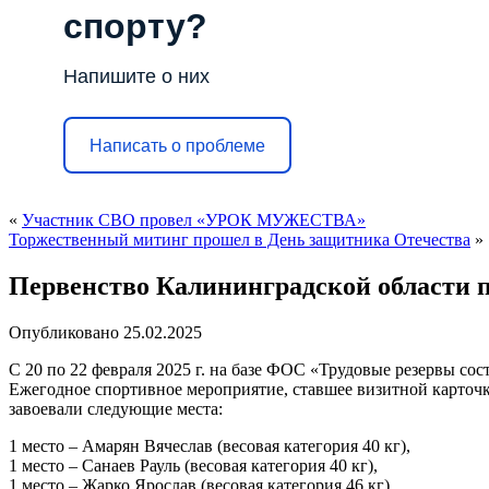
спорту?
Напишите о них
Написать о проблеме
«
Участник СВО провел «УРОК МУЖЕСТВА»
Торжественный митинг прошел в День защитника Отечества
»
Первенство Калининградской области по
Опубликовано
25.02.2025
С 20 по 22 февраля 2025 г. на базе ФОС «Трудовые резервы со
Ежегодное спортивное мероприятие, ставшее визитной карточ
завоевали следующие места:
1 место – Амарян Вячеслав (весовая категория 40 кг),
1 место – Санаев Рауль (весовая категория 40 кг),
1 место – Жарко Ярослав (весовая категория 46 кг),