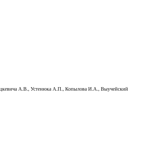
ацкевича А.В., Устенюка А.П., Копылова И.А., Выучейский