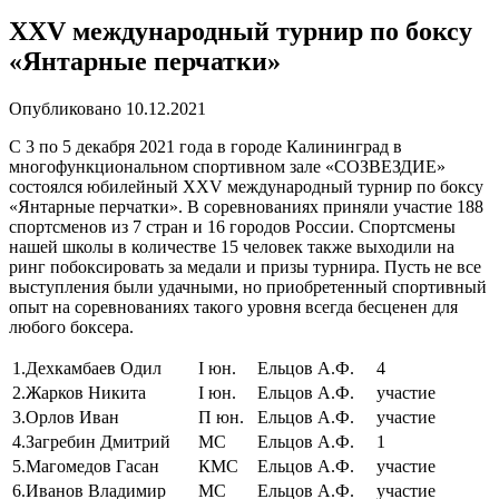
XXV международный турнир по боксу
«Янтарные перчатки»
Опубликовано
10.12.2021
С 3 по 5 декабря 2021 года в городе Калининград в
многофункциональном спортивном зале «СОЗВЕЗДИЕ»
состоялся юбилейный XXV международный турнир по боксу
«Янтарные перчатки». В соревнованиях приняли участие 188
спортсменов из 7 стран и 16 городов России. Спортсмены
нашей школы в количестве 15 человек также выходили на
ринг побоксировать за медали и призы турнира. Пусть не все
выступления были удачными, но приобретенный спортивный
опыт на соревнованиях такого уровня всегда бесценен для
любого боксера.
1.Дехкамбаев Одил
I юн.
Ельцов А.Ф.
4
2.Жарков Никита
I юн.
Ельцов А.Ф.
участие
3.Орлов Иван
П юн.
Ельцов А.Ф.
участие
4.Загребин Дмитрий
МС
Ельцов А.Ф.
1
5.Магомедов Гасан
КМС
Ельцов А.Ф.
участие
6.Иванов Владимир
МС
Ельцов А.Ф.
участие