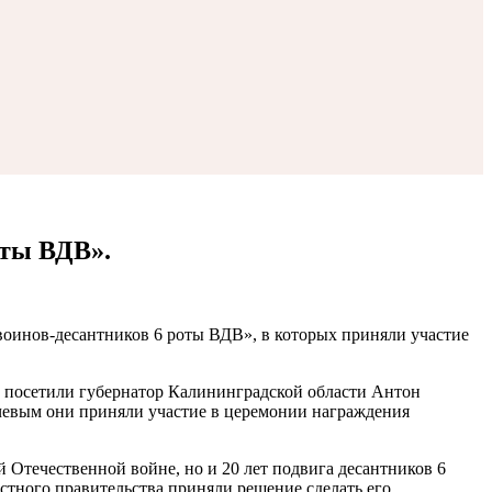
оты ВДВ».
воинов-десантников 6 роты ВДВ», в которых приняли участие
ал посетили губернатор Калининградской области Антон
чевым они приняли участие в церемонии награждения
 Отечественной войне, но и 20 лет подвига десантников 6
астного правительства приняли решение сделать его