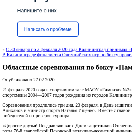
Напишите о них
Написать о проблеме
«
С 30 января по 2 февраля 2020 года Калининград принимал
В Калининграде финалистка Олимпийских игр по боксу прове
Областные соревнования по боксу «Пам
Опубликовано
27.02.2020
21 февраля 2020 года в спортивном зале МАОУ «Гимназия №2»
спортсмены 2004—2007 годов рождения из городов Калинингра
Соревнования продлились три дня. 23 февраля, в День защитн
Алиханов и министр спорта Наталья Ищенко. Вместе с главой
победителей и призеров турнира.
«Дорогие друзья! Поздравляю вас с Днем защитников Отечества
роты 76-й гвардейской Псковской воздушно-десантной дивизии. 