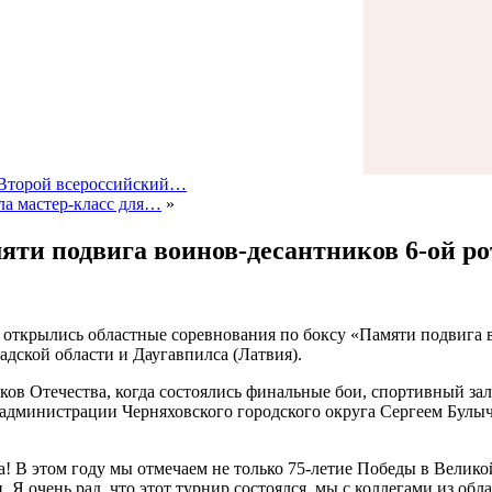
 «Второй всероссийский…
ла мастер-класс для…
»
яти подвига воинов-десантников 6-ой р
 открылись областные соревнования по боксу «Памяти подвига 
дской области и Даугавпилса (Латвия).
иков Отечества, когда состоялись финальные бои, спортивный з
 администрации Черняховского городского округа Сергеем Булы
! В этом году мы отмечаем не только 75-летие Победы в Великой
Я очень рад, что этот турнир состоялся, мы с коллегами из обл