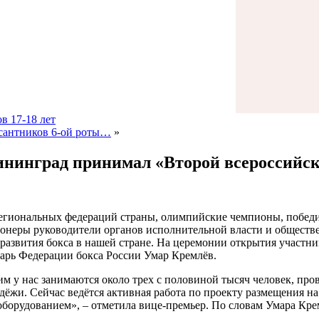
в 17-18 лет
есантников 6-ой роты…
»
алининград принимал «Второй всероссийс
 региональных федераций страны, олимпийские чемпионы, побе
онеры руководители органов исполнительной власти и обществе
азвития бокса в нашей стране. На церемонии открытия участник
тарь Федерации бокса России Умар Кремлёв.
м у нас занимаются около трех с половиной тысяч человек, про
ёжи. Сейчас ведётся активная работа по проекту размещения н
борудованием», – отметила вице-премьер. По словам Умара Кре